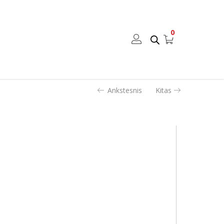
0
Ankstesnis
Kitas
is), C5 (162 x 229