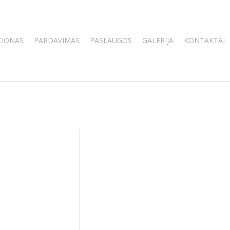
CIONAS
PARDAVIMAS
PASLAUGOS
GALERIJA
KONTAKTAI
Atvirukas “Vėjas” (K. Šimon
mm)
7.00
€
Availability:
Turime
Į Krepšelį