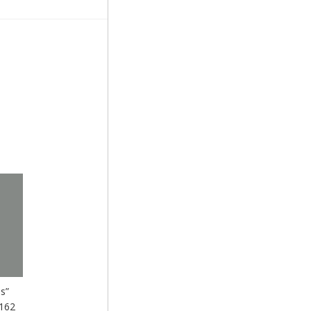
s”
(162