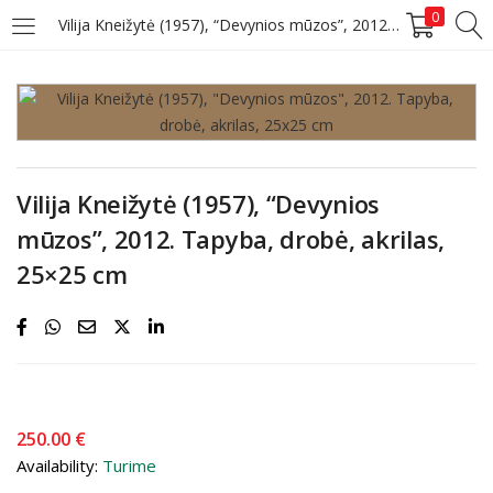
0
Vilija Kneižytė (1957), “Devynios mūzos”, 2012. Tapyba, drobė, akrilas, 25×25 cm
PRISIJUNGTI
REGISTRUOTIS
Norėdami prisijungti, įveskite savo vartotojo vardą ir slaptažodį.
Vilija Kneižytė (1957), “Devynios
mūzos”, 2012. Tapyba, drobė, akrilas,
25×25 cm
Prisimink mane
Prisijungti
Pamiršote slaptažodį?
250.00
€
Availability:
Turime